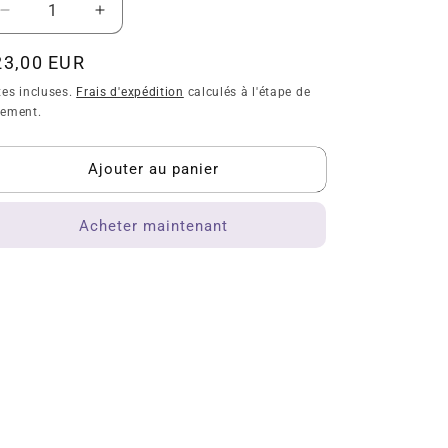
Réduire
Augmenter
la
la
quantité
quantité
ix
23,00 EUR
de
de
bituel
xes incluses.
Frais d'expédition
calculés à l'étape de
Anax
Anax
iement.
empereur
empereur
Ajouter au panier
Acheter maintenant