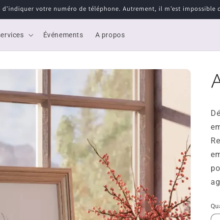
i d’indiquer votre numéro de téléphone. Autrement, il m’est impossible d’
ervices
Événements
A propos
Dé
em
Re
em
po
ag
Qu