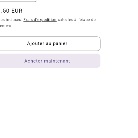
la
la
quantité
quantité
ix
3,50 EUR
de
de
bituel
xes incluses.
Frais d'expédition
calculés à l'étape de
Les
Les
iement.
Corvidés
Corvidés
Ajouter au panier
Acheter maintenant