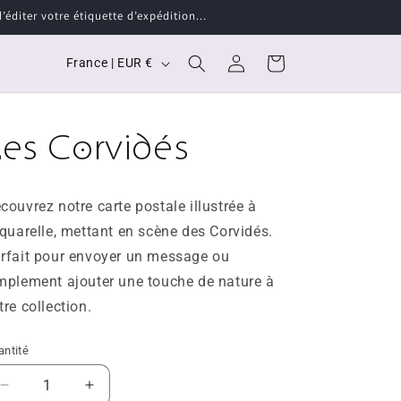
éditer votre étiquette d’expédition...
P
Connexion
Panier
France | EUR €
a
y
Les Corvidés
s
/
r
couvrez notre carte postale illustrée à
é
aquarelle, mettant en scène des Corvidés.
g
rfait pour envoyer un message ou
i
mplement ajouter une touche de nature à
tre collection.
o
n
antité
Réduire
Augmenter