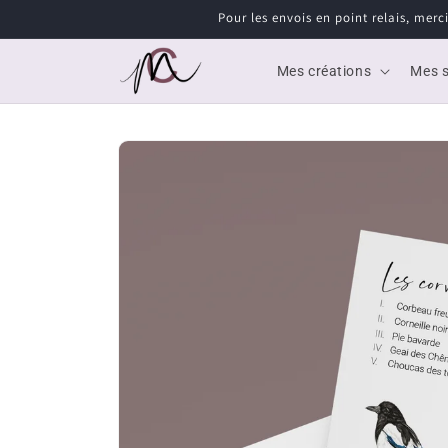
et
Pour les envois en point relais, merc
passer
au
contenu
Mes créations
Mes s
Passer aux
informations
produits