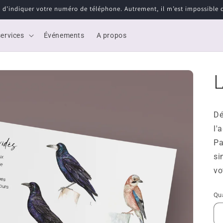
i d’indiquer votre numéro de téléphone. Autrement, il m’est impossible d’
ervices
Événements
A propos
Dé
l'
Pa
si
vo
Qu