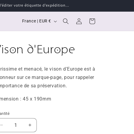
éditer votre étiquette d’expédition...
P
Connexion
Panier
France | EUR €
a
y
Vison d'Europe
s
/
r
rissime et menacé, le vison d'Europe est à
é
honneur sur ce marque-page, pour rappeler
g
importance de sa préservation.
i
mension : 45 x 190mm
o
n
antité
Réduire
Augmenter
la
la