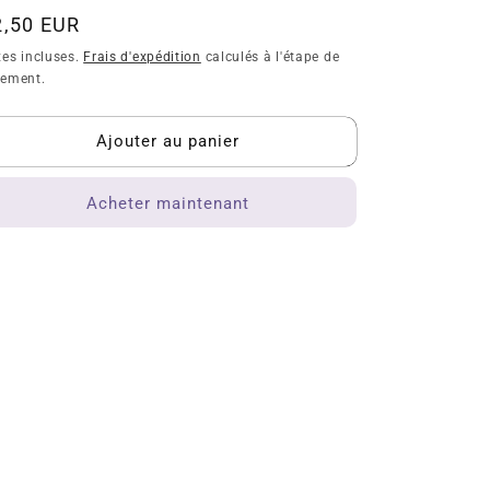
quantité
quantité
ix
2,50 EUR
de
de
bituel
xes incluses.
Frais d'expédition
calculés à l'étape de
Vison
Vison
iement.
d&#39;Europe
d&#39;Europe
Ajouter au panier
Acheter maintenant