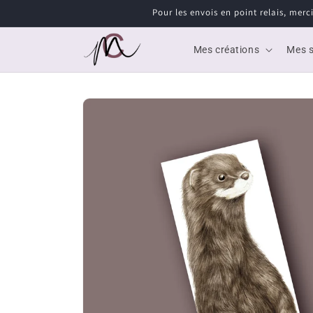
et
Pour les envois en point relais, merc
passer
au
contenu
Mes créations
Mes s
Passer aux
informations
produits